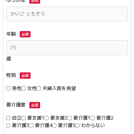
ふりがな
必須
年齢
必須
歳
性別
必須
男性
女性
夫婦入居を希望
要介護度
必須
自立
要支援1
要支援2
要介護1
要介護2
要介護3
要介護4
要介護5
わからない